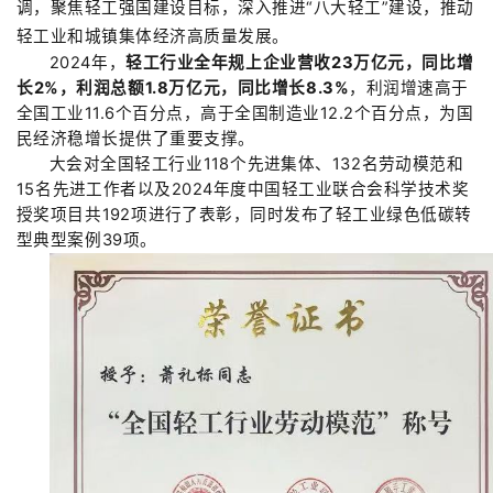
调，聚焦轻工强国建设目标，深入推进
“
八大轻工
”
建设，推动
轻工业和城镇集体经济高质量发展。
2024
年
，
轻工行业全年规上企业营收
23
万亿元，同比增
长
2%
，利润总额
1.8
万亿元，同比增长
8.3%
，利润增速高于
全国工业
11.6
个百分点，高于全国制造业
12.2
个百分点，为国
民经济稳增长提供了重要支撑。
大会对全国轻工行业
118
个
先进集体、
132
名
劳动模范和
15
名
先进工作者以及
2024
年度中国轻工业联合会科学技术奖
授奖项目共
192
项
进行了表彰，同时发布了
轻工业绿色低碳转
型典型案例
39
项
。