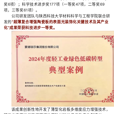
奖
6
项）；科学技术进步奖
177
项（一等奖
47
项，二等奖
69
项，三等奖
61
项）。
公司
研发团队与陕西科技大学材料科学与工程学院联合研
发的
“超薄复合增强陶瓷板的表面光装饰化关键技术及其产业
化”成果荣获科技进步一等奖。
该成果创新性地开发了薄型化岩板多维度应力增强技术，