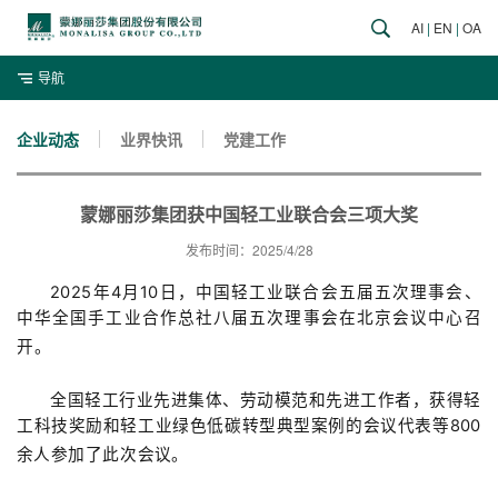
AI
|
EN
|
OA
导航
企业动态
业界快讯
党建工作
蒙娜丽莎集团获中国轻工业联合会三项大奖
发布时间：2025/4/28
2025年4
月
10
日，
中国轻工业联合会五届五次理事会、
中华全国手工业合作总社八届五次理事会在
北京会议中心
召
开
。
全国轻工行业先进集体、劳动模范和先进工作者，获得轻
工科技奖励和轻工业绿色低碳转型典型案例的会议代表等
800
余人参加
了此次
会议。