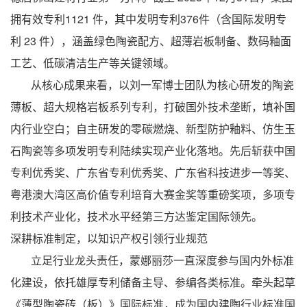
拥有效专利1121 件，其中发明专利376件（含国际发明专
利 23 件），涵盖绿色陶瓷配方、超薄岩板制备、数码釉面
工艺、低碳清洁生产等关键领域。
从核心成果来看，以刘一军博士团队为核心研发的陶瓷
薄板、超大规格岩板系列专利，打破国外技术垄断，填补国
内行业空白；自主研发的零碳燃烧、新型防护釉料、仿生玉
石陶瓷等多项发明专利陆续实现产业化落地。先后斩获中国
专利优秀奖、广东省专利优秀奖、广东省科技进步一等奖、
粤港澳大湾区高价值专利培育大赛金奖等重磅奖项，多项专
利技术产业化，技术水平经第三方达鉴定国际领先。
深耕标准制定，以知识产权引领行业规范
立足行业龙头责任，蒙娜丽莎一直深度参与国内外标准
化建设，依托雄厚专利储备主导、参编各类标准。牵头起草
《薄型陶瓷砖（板）》国际标准，成为国内建陶行业标准国