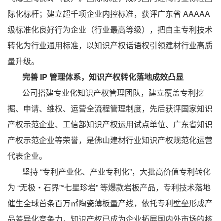
际化标杆；建立超千项企业内控标准，获评广东省 AAAAA
级标准化良好行为企业（行业最高等级），把自主专利技术
转化为行业通用标准，以知识产权话语权引领建材行业高质
量升级。
完善 IP 管理体系，知识产权转化落地成效凸显
公司搭建专业化知识产权管理团队，建立覆盖专利挖
掘、申请、维权、运营全流程管理制度，先后获评国家知识
产权示范企业、工信部知识产权运用试点单位、广东省知识
产权示范企业等荣誉，是佛山建材行业知识产权规范化运营
代表企业。
坚持 “专利产业化、产业专利化”，大批高价值专利转化
为 “无极・石界”“七星珍岩” 等爆款岩板产品，专利技术落地
催生全球首条百万㎡陶瓷薄板量产线，依托专利壁垒形成产
品差异化竞争力，知识产权已成为企业拓展国内外市场的核