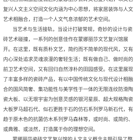
复兴人文主义空间文化内涵为中心思想，将家居装饰与人文
艺术相融合，打造一个人文气息浓郁的艺术空间。
当艺术与生活接轨，当设计打破常规，奇妙的设计与瓷
砖艺术碰撞，一系列的创意佳作在蒙娜丽莎文艺复兴馆展
开。在这里，既有质朴文艺，简约而不简单的现代风，又有
内心深处追求灵魂浪漫的奢轻生活；既有做自己、做时尚的
前卫艺术空间，又有回归自然淳朴的田园感受。在这里展现
了丰富多样的瓷砖产品，有以中国传统文化与现代设计相融
合的国风简奢、集功能性与美学性于一体的无限连纹防滑陶
瓷大板、以无垠宇宙为创意灵感的银河星辰、超大规格陶瓷
大板罗马超石代、似石更胜于石的仿石系列罗马新石代，有
趋于原木色的抗菌仿木系列罗马森林等，或时尚、或简约、
或典雅、或淡然，打造属于你的理想空间。
蒙娜丽莎瓷砖文艺复兴馆的人文主义概念主题引导了整