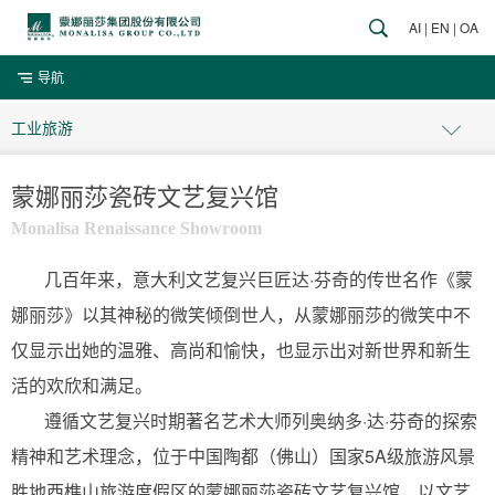
AI
|
EN
|
OA
导航
工业旅游
蒙娜丽莎瓷砖文艺复兴馆
Monalisa Renaissance Showroom
几百年来，意大利文艺复兴巨匠达·芬奇的传世名作《蒙
娜丽莎》以其神秘的微笑倾倒世人，从蒙娜丽莎的微笑中不
仅显示出她的温雅、高尚和愉快，也显示出对新世界和新生
活的欢欣和满足。
遵循文艺复兴时期著名艺术大师列奥纳多·达·芬奇的探索
精神和艺术理念，位于中国陶都（佛山）国家5A级旅游风景
胜地西樵山旅游度假区的蒙娜丽莎瓷砖文艺复兴馆，以文艺